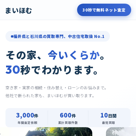
まいほむ
30秒で無料ネット査定
福井県と石川県の買取専門、中古住宅取扱 No.1
その家、
今いくらか
。
30
秒でわかります。
空き家・実家の相続・住み替え・ローンのお悩みまで。
他社で断られた家も、まいほむが買い取ります。
3,000
600
10
件
件
日間
年間査定依頼
累計買取件数
最短買取