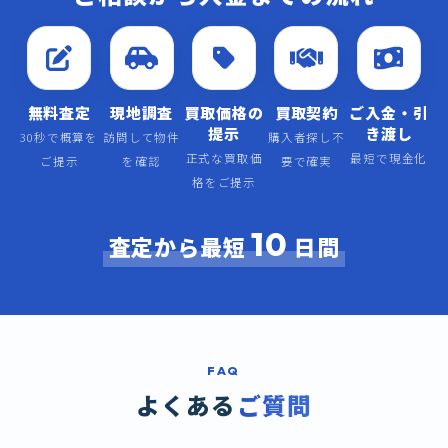
無料査定
現地調査
買取価格の
買取契約
ご入金・引
提示
き渡し
30秒で概算を
訪問して物件
購入者探し不
正式な買取価
最短で現金化
ご提示
を確認
要で確実
格をご提示
10
査定から最短
日間
FAQ
よくある
ご質問