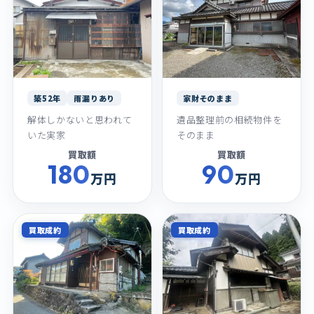
築52年
雨漏りあり
家財そのまま
解体しかないと思われて
遺品整理前の相続物件を
いた実家
そのまま
買取額
買取額
180
90
万円
万円