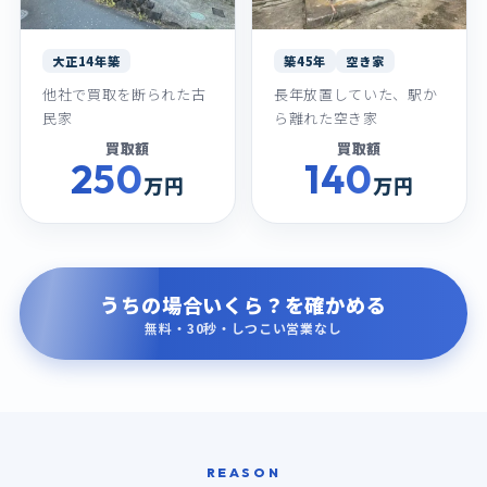
大正14年築
築45年
空き家
他社で買取を断られた古
長年放置していた、駅か
民家
ら離れた空き家
買取額
買取額
250
140
万円
万円
うちの場合いくら？を確かめる
無料・30秒・しつこい営業なし
REASON