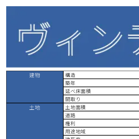
建物
構造
築年
延べ床面積
間取り
土地
土地面積
道路
権利
用途地域