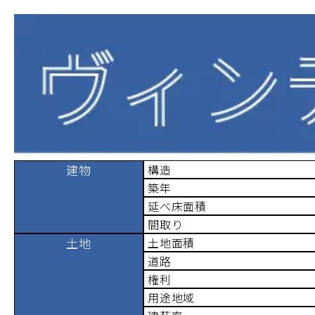
建物
構造
築年
延べ床面積
間取り
土地
土地面積
道路
権利
用途地域