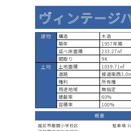
建物
構造
木造
築年
1957
年築
延べ床面積
233.27
㎡
間取り
9K
土地
土地面積
1039.71
㎡
道路
接道
南西3.0
権利
所有権
用途地域
無指定
建蔽率
60%
容積率
100%
概要
越前市服間小学校
区
駐車場
3