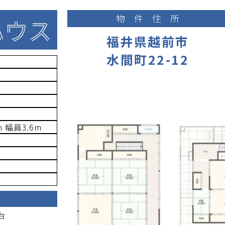
物件住所
福井県越前市
水間町22-12
m
幅員
3.6
m
台