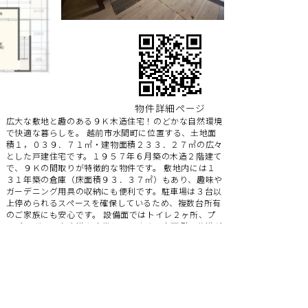
物件詳細ページ
広大な敷地と趣のある９Ｋ木造住宅！のどかな自然環境
で快適な暮らしを。 越前市水間町に位置する、土地面
積１，０３９．７１㎡・建物面積２３３．２７㎡の広々
とした戸建住宅です。１９５７年６月築の木造２階建て
で、９Ｋの間取りが特徴的な物件です。 敷地内には１
３１年築の倉庫（床面積９３．３７㎡）もあり、趣味や
ガーデニング用具の収納にも便利です。駐車場は３台以
上停められるスペースを確保しているため、複数台所有
のご家族にも安心です。 設備面ではトイレ２ヶ所、プ
ロパンガス、上水道を完備しています。南西側に公道が
面しており、アクセスも良好です。 周辺環境も魅力的
で、小次郎塚史跡やレジャースポットの小次郎おうまが
約２ｋｍ圏内にあり、歴史と文化に触れる機会も多い立
地です。 敷地には畑として利用可能な土地も含まれて
おり、家庭菜園や果樹栽培など、自然と共に暮らす生活
を楽しむことができます。現在は空家のため、すぐにお
住まいいただくことも可能です。 広大な土地と趣のあ