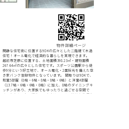
物件詳細ページ
閑静な住宅街に位置する9DKの広々とした二階建て木造
住宅！オール電化で経済的な暮らしを実現できます。
越前市芝原に位置する、土地面積398.23㎡・建物面積
267.64㎡の広々とした住宅です。スポーツ公園駅から徒
歩9分という好立地で、オール電化・2面採光を備えた空
き家バンク登録物件となっています。 間取りは9DKで、
和室5部屋（8帖・6帖・8帖・8帖・6帖）と洋室4部屋
（13.7帖・6帖・6帖・8帖）に加え、8帖のダイニングキ
ッチンがあり、大家族でもゆったりと過ごせる空間で
す。南向きの主要採光面で室内は明るく、快適な住環境
を提供します。 設備面も充実しており、オートバス、
追焚機能付き浴室、システムキッチン、電動シャッター
など、現代の生活スタイルに対応した設備が整っていま
す。 周辺環境も魅力的で、ひかり幼稚園まで179m、ク
スリのアオキ芝原店まで441m、セブンイレブンまで
452m、ハニービッグベリーマーケットまで480mとお買
い物も便利。教育施設も小学校・中学校が徒歩圏内にあ