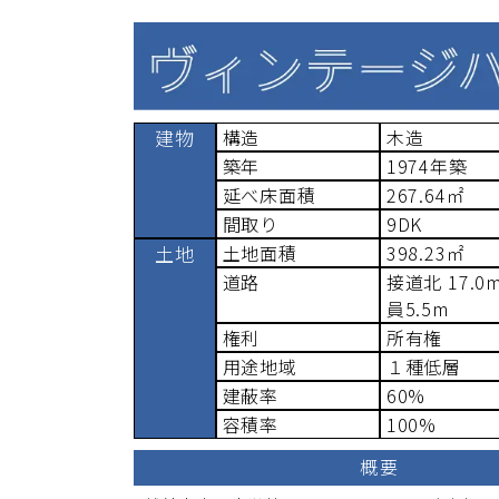
建物
構造
木造
築年
1974
年築
延べ床面積
267.64
㎡
間取り
9DK
土地
土地面積
398.23
㎡
道路
接道
北 17.0
員
5.5
m
権利
所有権
用途地域
１種低層
建蔽率
60%
容積率
100%
概要