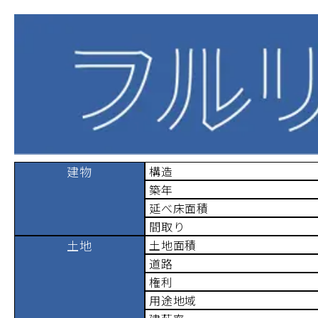
建物
構造
築年
延べ床面積
間取り
土地
土地面積
道路
権利
用途地域