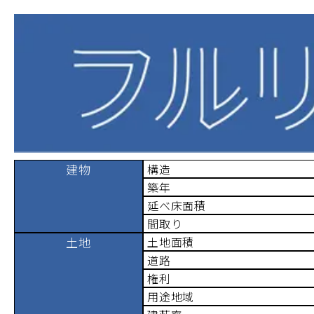
建物
構造
築年
延べ床面積
間取り
土地
土地面積
道路
権利
用途地域