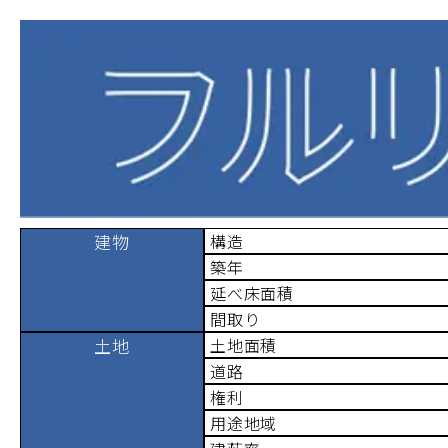
建物
構造
築年
延べ床面積
間取り
土地
土地面積
道路
権利
用途地域