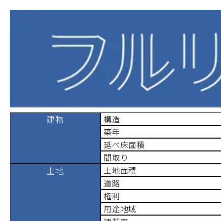
建物
構造
築年
延べ床面積
間取り
土地
土地面積
道路
権利
用途地域