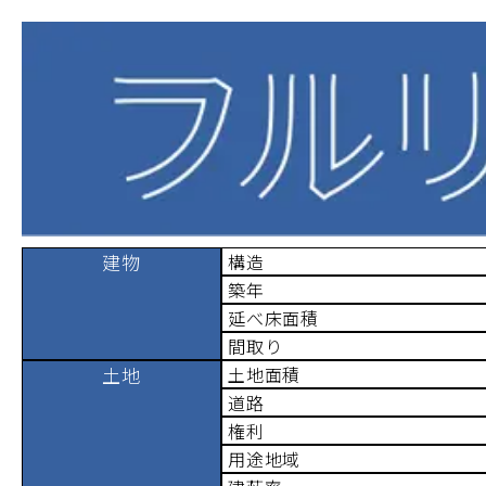
建物
構造
築年
延べ床面積
間取り
土地
土地面積
道路
権利
用途地域