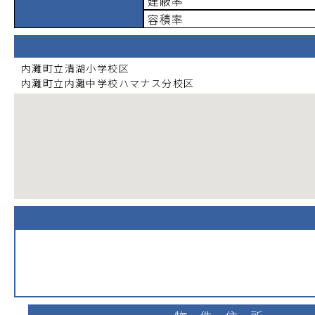
建蔽率
容積率
内灘町立清湖小学校
区
内灘町立内灘中学校ハマナス分校
区