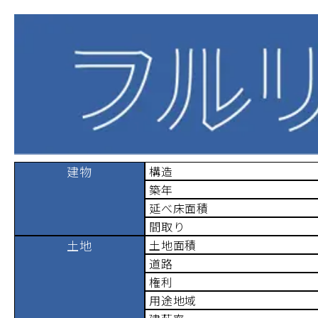
建物
構造
築年
延べ床面積
間取り
土地
土地面積
道路
権利
用途地域