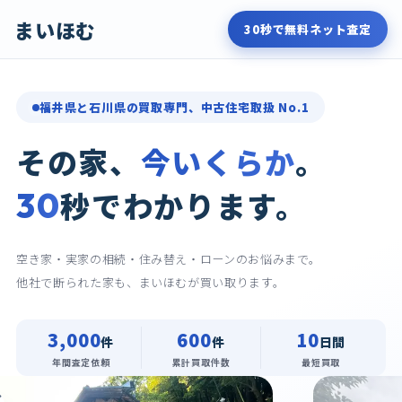
まいほむ
30秒で無料ネット査定
福井県と石川県の買取専門、中古住宅取扱 No.1
その家、
今いくらか
。
30
秒でわかります。
空き家・実家の相続・住み替え・ローンのお悩みまで。
他社で断られた家も、まいほむが買い取ります。
3,000
600
10
件
件
日間
年間査定依頼
累計買取件数
最短買取