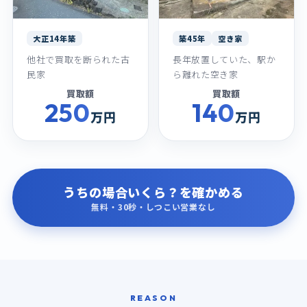
大正14年築
築45年
空き家
他社で買取を断られた古
長年放置していた、駅か
民家
ら離れた空き家
買取額
買取額
250
140
万円
万円
うちの場合いくら？を確かめる
無料・30秒・しつこい営業なし
REASON