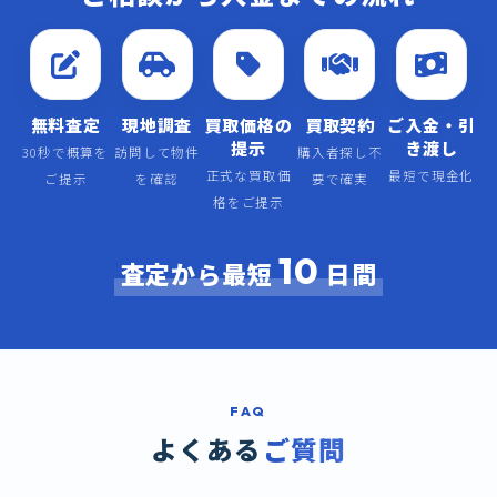
無料査定
現地調査
買取価格の
買取契約
ご入金・引
提示
き渡し
30秒で概算を
訪問して物件
購入者探し不
正式な買取価
最短で現金化
ご提示
を確認
要で確実
格をご提示
10
査定から最短
日間
FAQ
よくある
ご質問