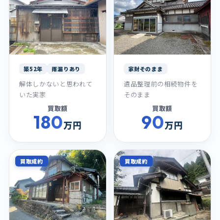
築52年
雨漏りあり
家財そのまま
解体しかないと思われて
遺品整理前の相続物件を
いた実家
そのまま
買取額
買取額
180
90
万円
万円